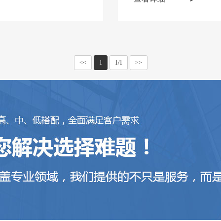
<<
1
1/1
>>